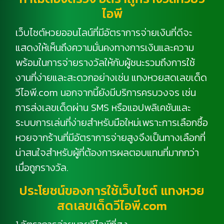
ไอพี
เว็บไซต์หวยออนไลน์ที่มีอัตราการจ่ายเงินที่ดีจะ
แสดงให้เห็นถึงความมั่นคงทางการเงินและความ
พร้อมในการจ่ายรางวัลให้กับผู้ชนะรวมถึงการใช้
งานที่ง่ายและสะดวกอย่างเช่น แทงหวยสดเลขเด็ด
วีไอพี.com นอกจากนี้ยังมีบริการครบวงจร เช่น
การส่งเลขเด็ดผ่าน SMS หรือแอปพลิเคชันและ
ระบบการเล่นที่ง่ายสำหรับมือใหม่เพราะการเลือกซื้อ
หวยจากร้านที่มีอัตราการจ่ายสูงจึงเป็นทางเลือกที่
น่าสนใจสำหรับผู้ที่ต้องการผลตอบแทนที่มากกว่า
เมื่อถูกรางวัล.
ประโยชน์ของการใช้เว็บไซต์ แทงหวย
สดเลขเด็ดวีไอพี.com