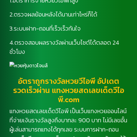
1.อัตราการจ่ายหวยวีไอพีที่สูง
2.ตรวจผลย้อนหลังได้นานเท่าไหร่ก็ได้
3.ระบบฝาก-ถอนที่เร็วเร็วทันใจ
4.ตรวจสอบผลรางวัลผ่านเว็บไซต์ได้ตลอด 24
ชั่วโมง
อัตราถูกรางวัลหวยวีไอพี อัปเดต
รวดเร็วผ่าน แทงหวยสดเลขเด็ดวีไอ
พี.com
แทงหวยสดเลขเด็ดวีไอพี เป็นเว็บแทงหวยออนไลน์
ที่จ่ายเงินรางวัลสูงถึงบาทละ 900 บาท ไม่มีเลขอั้น
ผู้เล่นสามารถแทงได้ทุกเลข ระบบการฝาก-ถอน